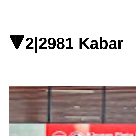
🔻2|2981 Kabar