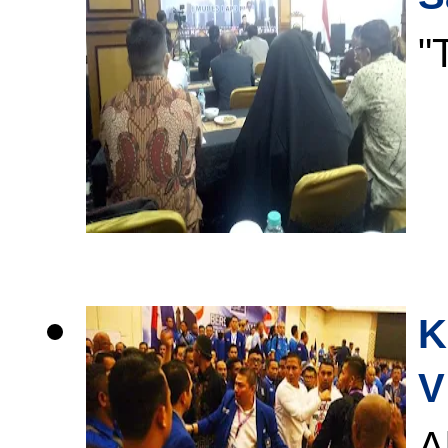
"
K
V
A