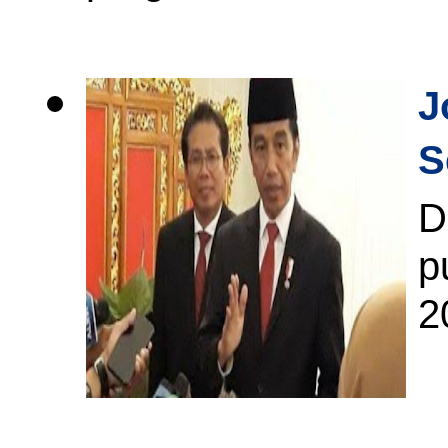
J
S
D
p
2