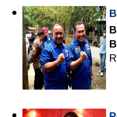
B
B
B
R
P