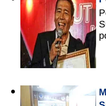
P
S
p
M
S