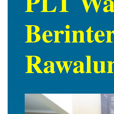
PLT Wal
Berinte
Rawalu