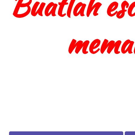
Buatlah eso
meman