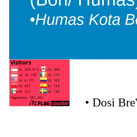
•Humas Kota B
• Dosi Bre