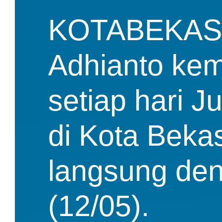
KOTABEKASI
Adhianto kemb
setiap hari J
di Kota Beka
langsung deng
(12/05).