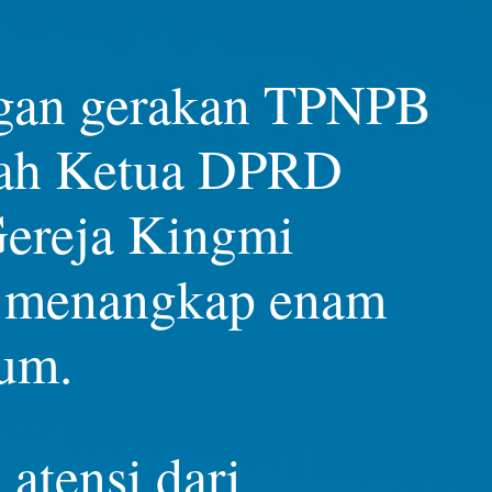
engan gerakan TPNPB
mah Ketua DPRD
Gereja Kingmi
si menangkap enam
kum.
atensi dari