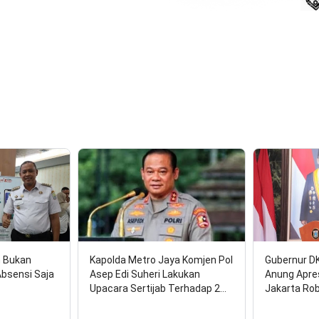
17
n Bukan
Kapolda Metro Jaya Komjen Pol
Gubernur D
Absensi Saja
Asep Edi Suheri Lakukan
Anung Apre
Upacara Sertijab Terhadap 2…
Jakarta Ro