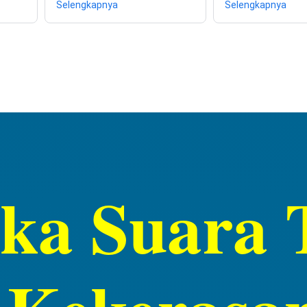
Selengkapnya
Selengkapnya
a Suara T