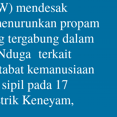
PW) mendesak
 menurunkan propam
ng tergabung dalam
Nduga terkait
tabat kemanusiaan
sipil pada 17
strik Keneyam,