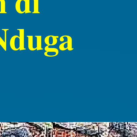
 di
Nduga