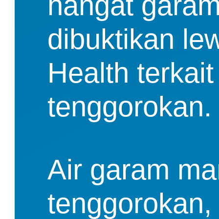
hangat garam
dibuktikan lew
Health terkai
tenggorokan.
Air garam ma
tenggorokan, 