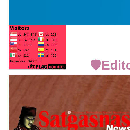
🛡️
Edit