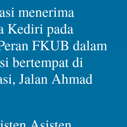
asi menerima
a Kediri pada
a Peran FKUB dalam
i bertempat di
si, Jalan Ahmad
sten Asisten