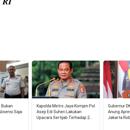
n Bukan
Kapolda Metro Jaya Komjen Pol
Gubernur D
Absensi Saja
Asep Edi Suheri Lakukan
Anung Apre
Upacara Sertijab Terhadap 2…
Jakarta Ro