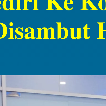
diri Ke K
Disambut 