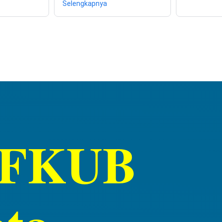
Selengkapnya
a FKUB