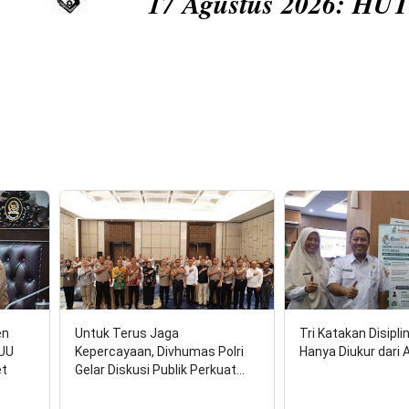
17 Agustus 2026: HUT RI
en
Untuk Terus Jaga
Tri Katakan Disipli
RUU
Kepercayaan, Divhumas Polri
Hanya Diukur dari 
et
Gelar Diskusi Publik Perkuat…