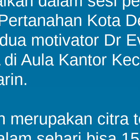
paikan dalam sesi 
r Pertanahan Kota 
ua motivator Dr Ev
di Aula Kantor Ke
rin.
n merupakan citra 
alam sehari bisa 1