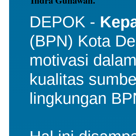
Indra Gunawan.
DEPOK -
Kepa
(BPN) Kota D
motivasi dala
kualitas sumb
lingkungan BP