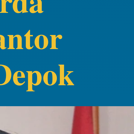
arda
antor
Depok