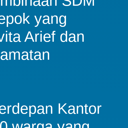
pembinaan SDM
Depok yang
ita Arief dan
camatan
terdepan Kantor
50 warga yang