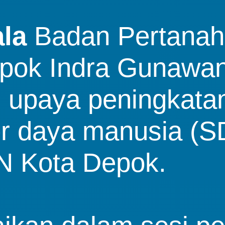
la
Badan Pertanah
epok Indra Gunawa
m upaya peningkata
er daya manusia (S
N Kota Depok.