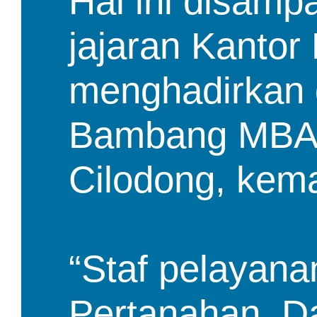
Hal ini disam
jajaran Kanto
menghadirkan d
Bambang MBA 
Cilodong, kema
“Staf pelayana
Pertanahan. D