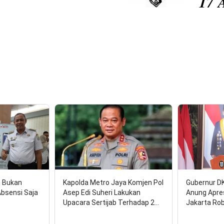
17 Agustus 
n Bukan
Kapolda Metro Jaya Komjen Pol
Gubernur D
Absensi Saja
Asep Edi Suheri Lakukan
Anung Apre
Upacara Sertijab Terhadap 2…
Jakarta Ro