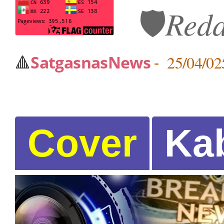
🛡️
Reda
🔺
SatgasnasNews
-
25/04/0
Cover
Ka