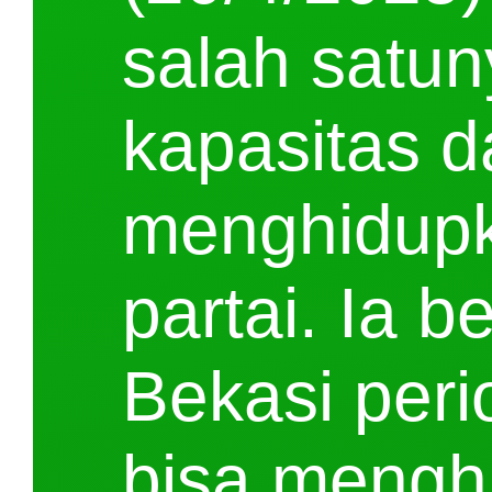
salah satun
kapasitas d
menghidupk
partai. Ia 
Bekasi per
bisa mengh