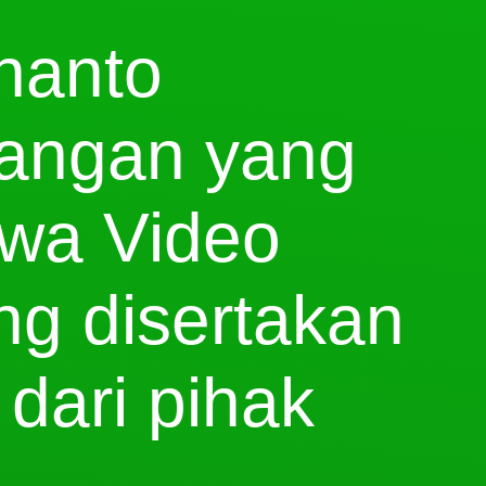
nanto
angan yang
hwa Video
ng disertakan
dari pihak