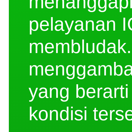
menanggapi 
pelayanan 
membludak. 
menggamba
yang berarti
kondisi ters