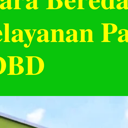
elayanan P
 DBD