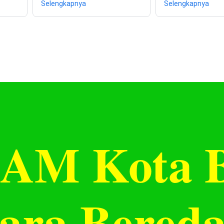
Selengkapnya
Selengkapnya
AM Kota B
ara Bered