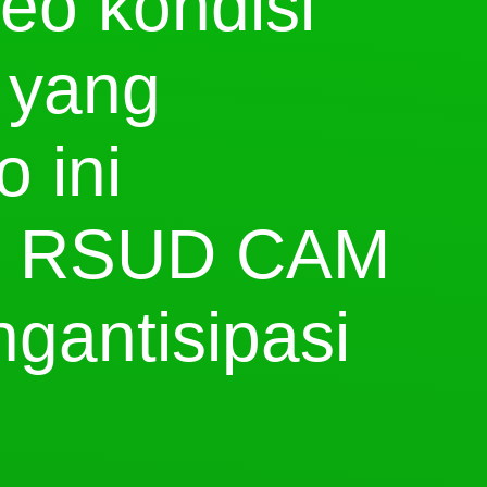
eo kondisi
 yang
 ini
n RSUD CAM
ngantisipasi