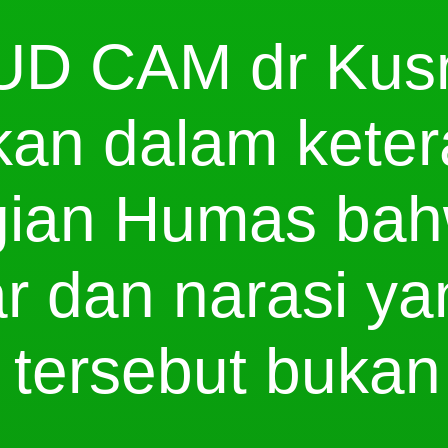
SUD CAM dr Kus
an dalam keter
agian Humas ba
r dan narasi ya
 tersebut bukan 
.