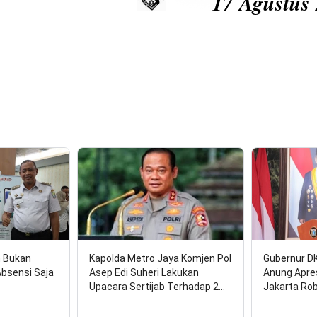
17 Agustus 2026: HU
n Bukan
Kapolda Metro Jaya Komjen Pol
Gubernur D
Absensi Saja
Asep Edi Suheri Lakukan
Anung Apre
Upacara Sertijab Terhadap 2…
Jakarta Ro