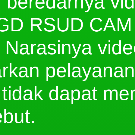
beredarnya vid
IGD RSUD CAM
Narasinya video
rkan pelayana
 tidak dapat me
ebut.