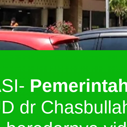
SI-
Pemerinta
D dr Chasbulla