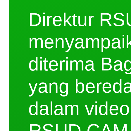
Direktur R
menyampaik
diterima B
yang bereda
dalam video
RSUD CAM