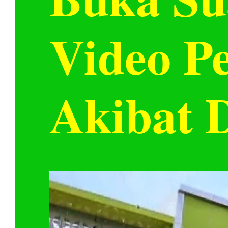
Video P
Akibat