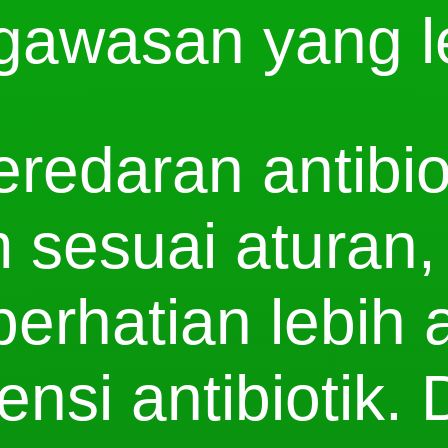
awasan yang le
redaran antibiot
 sesuai aturan,
erhatian lebih 
tensi antibiotik.