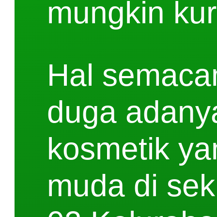
mungkin ku
Hal semacam
duga adanya
kosmetik ya
muda di sek