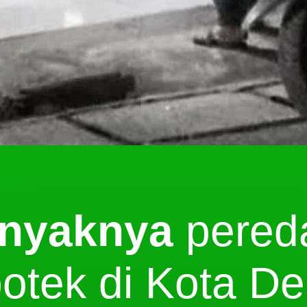
nyaknya
pereda
otek di Kota De