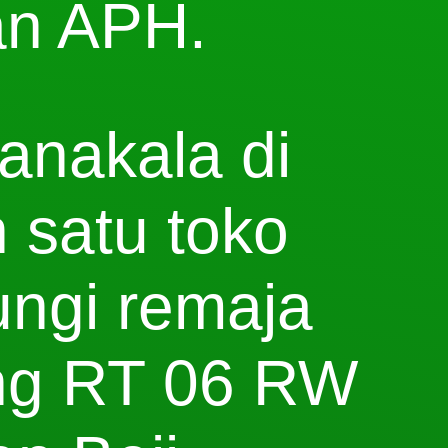
an APH.
anakala di
 satu toko
ungi remaja
ing RT 06 RW