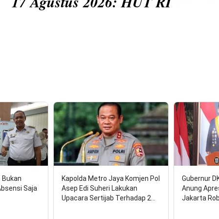
tus 2026: HUT RI
n Bukan
Kapolda Metro Jaya Komjen Pol
Gubernur D
Absensi Saja
Asep Edi Suheri Lakukan
Anung Apre
Upacara Sertijab Terhadap 2…
Jakarta Ro