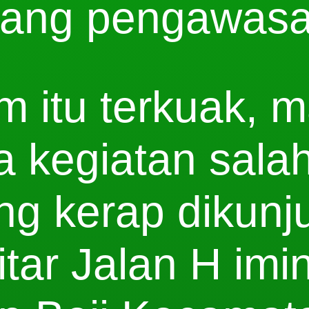
rang pengawas
 itu terkuak, m
 kegiatan salah
ng kerap dikunj
itar Jalan H im