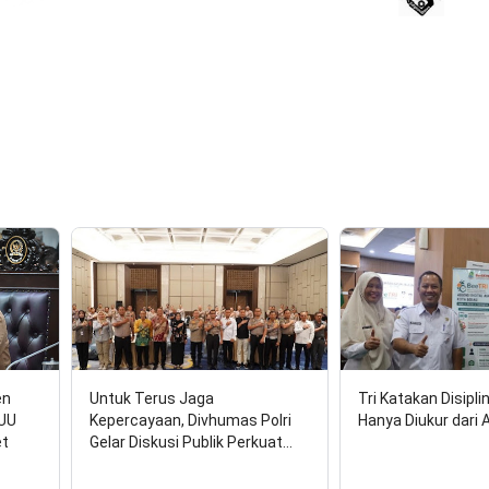
17 Agus
en
Untuk Terus Jaga
Tri Katakan Disipli
RUU
Kepercayaan, Divhumas Polri
Hanya Diukur dari 
et
Gelar Diskusi Publik Perkuat…