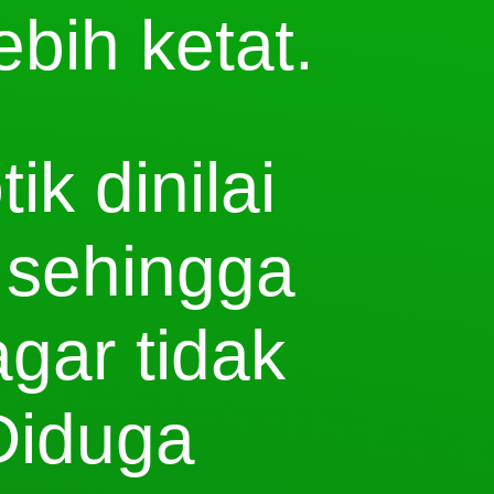
bih ketat.
ik dinilai
 sehingga
agar tidak
 Diduga