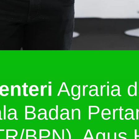
enteri
Agraria d
la Badan Pert
TR/BPN), Agus H