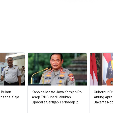
n Bukan
Kapolda Metro Jaya Komjen Pol
Gubernur D
Absensi Saja
Asep Edi Suheri Lakukan
Anung Apre
Upacara Sertijab Terhadap 2…
Jakarta Ro