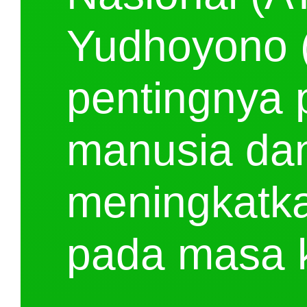
Yudhoyono 
pentingnya
manusia dan
meningkatka
pada masa k