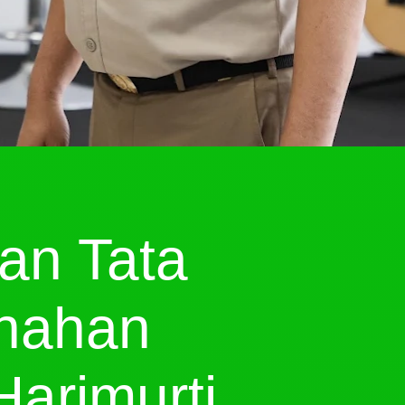
an Tata
anahan
arimurti