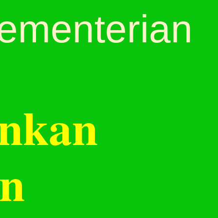
Kementerian
ankan
an