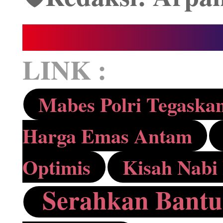
LINK :
Mabes Polri Tegaskan
Harga Emas Antam
Optimis
Kisah Nabi
Serahkan Bantu