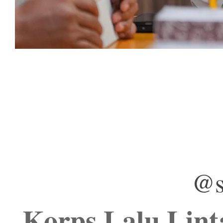
@s
Korps Lalu Linta