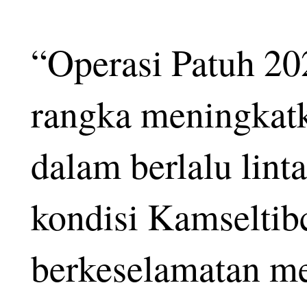
“Operasi Patuh 20
rangka meningkatk
dalam berlalu lint
kondisi Kamseltib
berkeselamatan me