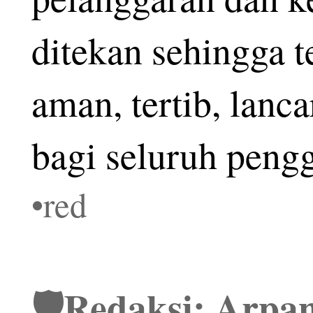
ditekan sehingga te
aman, tertib, lanc
bagi seluruh peng
•red
🛡️Redaksi: Arpan