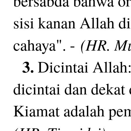
bersabda bahwa or
Jenderal Listyo Sigi
sisi kanan Allah d
jabatan Kapolri sep
(HR. Mu
cahaya". -
prerogatif Presiden 
3.
Dicintai Allah
dicintai dan dekat
Respons Jenderal Lis
Kiamat adalah pem
isu adanya surat pres