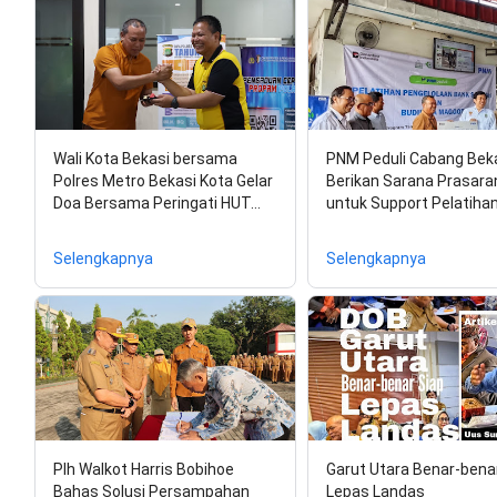
Wali Kota Bekasi bersama
PNM Peduli Cabang Bek
Polres Metro Bekasi Kota Gelar
Berikan Sarana Prasara
Doa Bersama Peringati HUT…
untuk Support Pelatiha
Selengkapnya
Selengkapnya
Plh Walkot Harris Bobihoe
Garut Utara Benar-bena
Bahas Solusi Persampahan
Lepas Landas