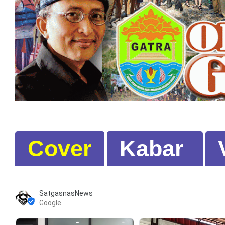
Cover
Kabar
SatgasnasNews
Google