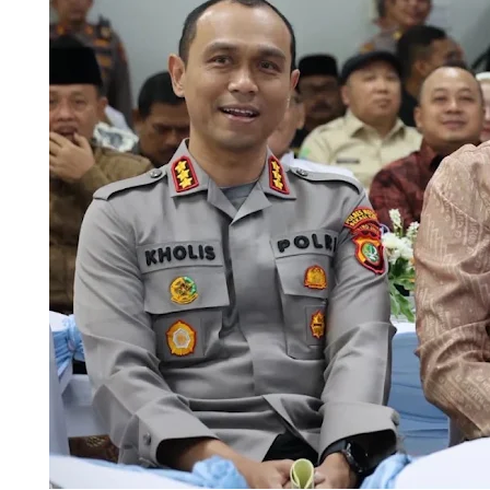
Kantor Kemenko Polk
Jakarta, Rabu (5/8/2
memastikan isu ters
kinerja dirinya seba
Kepolisian itu sendir