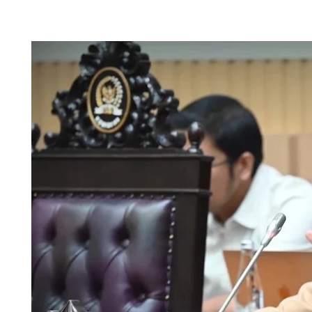
"Oh, enggak. Sangat
katanya lagi
.(*)
•laia
🛡️Redaksi: Arpani
|