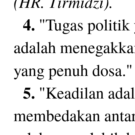
(HR. Tirmidzi).
pengganti dirinya s
4.
"Tugas politik
Bhayangkara.
adalah menegakkan
yang penuh dosa."
Ia mengaku semua ke
5.
"Keadilan adal
pergantian pimpinan
membedakan antar
prerogatif Presiden 