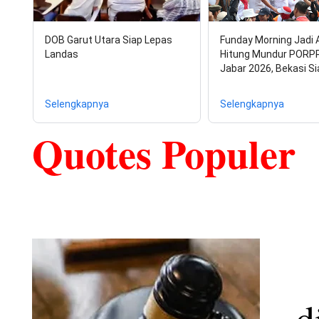
nama perwira tinggi
DOB Garut Utara Siap Lepas
Funday Morning Jadi 
Landas
Hitung Mundur PORP
Jabar 2026, Bekasi S
Prasetyo hingga Kom
Selengkapnya
Selengkapnya
Quotes Populer
diperbincangkan mas
Polri.
d