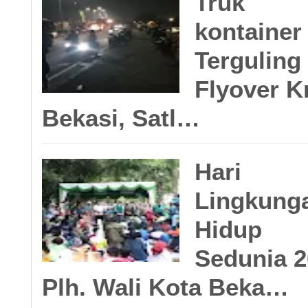
Truk
kontainer
Terguling 
Flyover K
Bekasi, Satl…
Hari
Lingkung
Hidup
Sedunia 2
Plh. Wali Kota Beka…