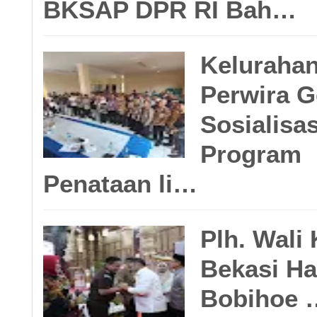
BKSAP DPR RI Bah…
Keluraha
Perwira G
Sosialisas
Program
Penataan li…
Plh. Wali
Bekasi Ha
Bobihoe 