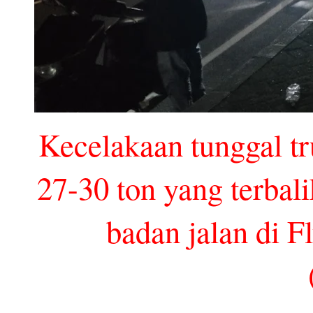
Kecelakaan tunggal tr
27-30 ton yang terbal
badan jalan di F