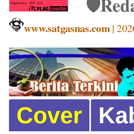
Reda
🛡️
www.satgasnas.com
| 202
Cover
Ka