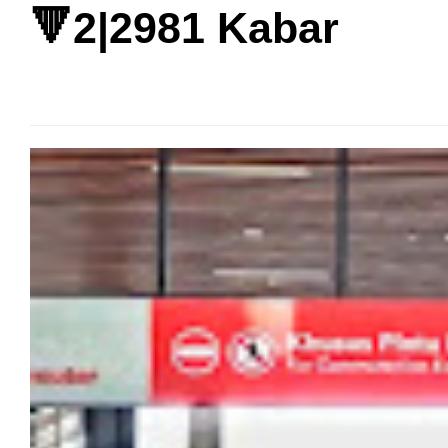
🔻2|2981 Kabar