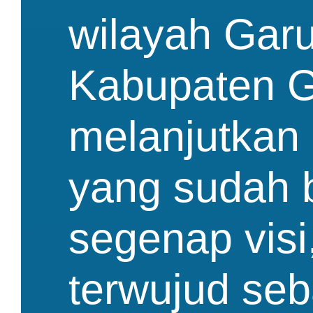
wilayah Gar
Kabupaten G
melanjutka
yang sudah b
segenap visi
terwujud se