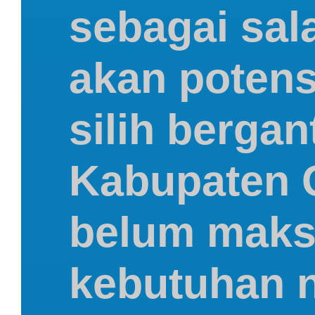
sebagai sal
akan poten
silih berga
Kabupaten G
belum maks
kebutuhan n