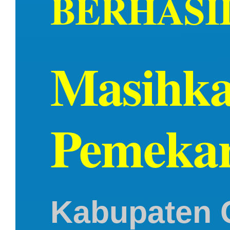
BERHASI
Masihka
Pemeka
Kabupaten G