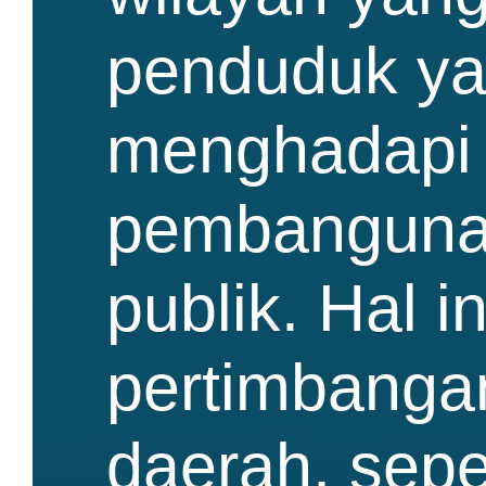
penduduk yan
menghadapi 
pembangunan
publik. Hal i
pertimbanga
daerah, sep