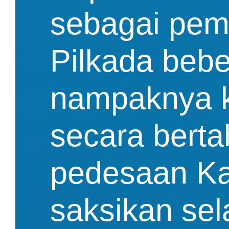
sebagai peme
Pilkada bebe
nampaknya k
secara berta
pedesaan Kab
saksikan se