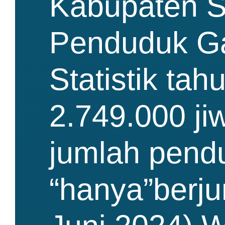
Kabupaten S
Penduduk Ga
Statistik ta
2.749.000 j
jumlah pend
“hanya”berju