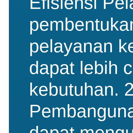
Efisiensi Pe
pembentukan
pelayanan k
dapat lebih c
kebutuhan. 
Pembanguna
dapat mengu