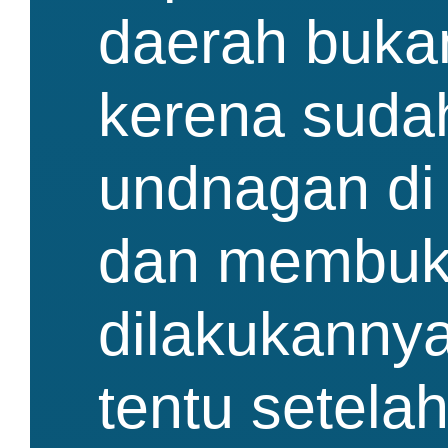
daerah bukan
kerena sudah
undnagan di 
dan membuka
dilakukanny
tentu setela