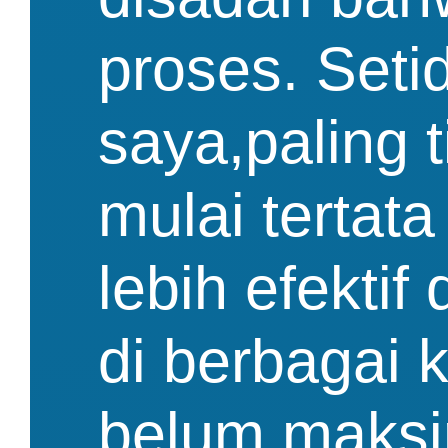
proses. Seti
saya,paling 
mulai tertat
lebih efekti
di berbagai 
belum maksim