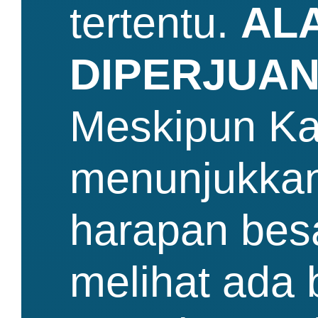
tertentu.
AL
DIPERJUA
Meskipun Ka
menunjukka
harapan bes
melihat ada