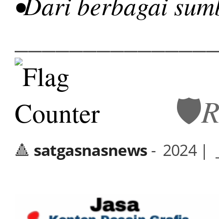
•Dari berbagai sum
______________
🛡️
R
🔺
satgasnasnews
-
2024 | _