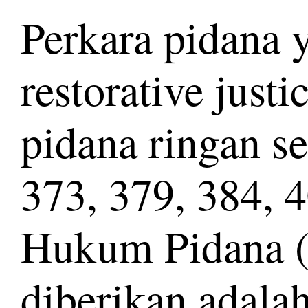
Perkara pidana 
restorative just
pidana ringan s
373, 379, 384,
Hukum Pidana (
diberikan adala