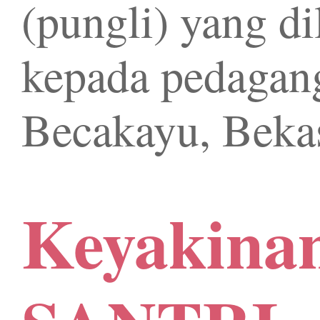
(pungli) yang d
kepada pedagang
Becakayu, Bekas
Keyakina