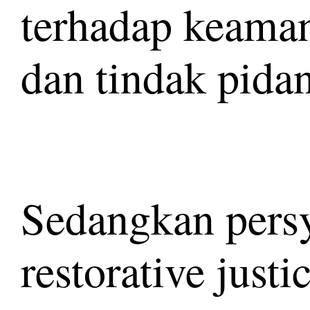
terhadap keaman
dan tindak pida
Sedangkan pers
restorative justi