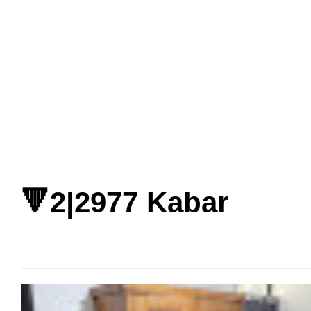
Postinga
Kun
🔻2|2977 Kabar