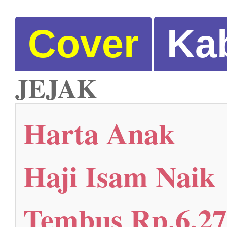
Cover
Ka
JEJAK
Harta Anak
Haji Isam Naik
Tembus Rp.6,27