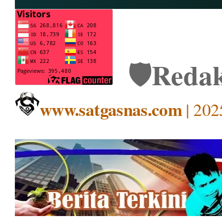
🛡️
Redak
www.satgasnas.com
| 202