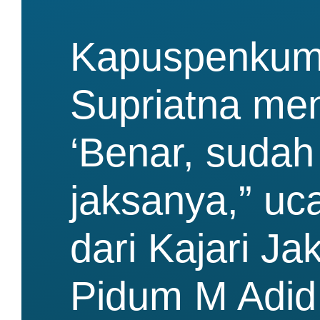
Kapuspenkum
Supriatna me
‘Benar, sudah
jaksanya,” uc
dari Kajari Ja
Pidum M Adid