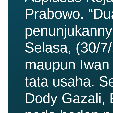
Prabowo. “Dua
penunjukannya
Selasa, (30/7/
maupun Iwan G
tata usaha. 
Dody Gazali, 