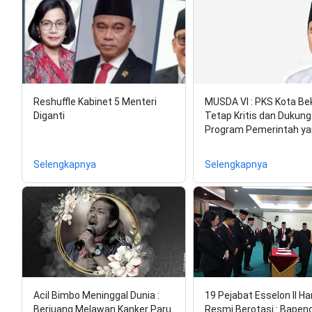
Reshuffle Kabinet 5 Menteri
MUSDA VI : PKS Kota Be
Diganti
Tetap Kritis dan Dukung
Program Pemerintah y
Selengkapnya
Selengkapnya
Acil Bimbo Meninggal Dunia :
19 Pejabat Esselon II Hari
Berjuang Melawan Kanker Paru
Resmi Berotasi : Bapen