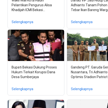
Wakil Wali Kota Hadiri
Danau VIP Jadi Hidup Lag
Pelantikan Pengurus Alisa
Adhianto Tanam Pohon
Khadijah ICMI Bekasi…
Tebar Ikan Bareng Warg
Selengkapnya
Selengkapnya
Bupati Bekasi Dukung Proses
Gandeng PT. Garuda G
Hukum Terkait Korupsi Dana
Nusantara, Tri Adhianto
Desa Sumberjaya
Optimis Stadion Patriot
Selengkapnya
Selengkapnya