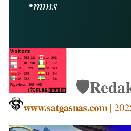
mms
•
🛡️
Redak
www.satgasnas.com
| 202