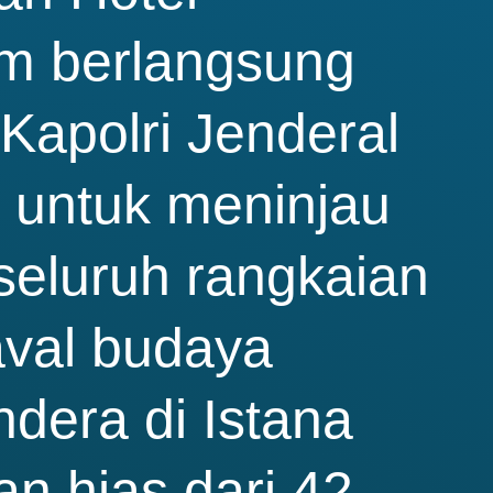
am berlangsung
Kapolri Jenderal
g untuk meninjau
seluruh rangkaian
aval budaya
dera di Istana
n hias dari 42