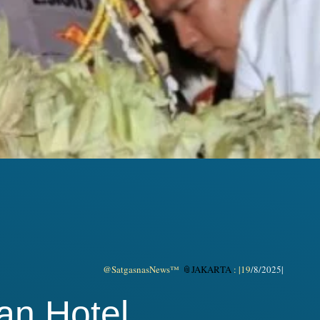
@SatgasnasNews™
📎JAKARTA
: |19
/8/2025|
an Hotel