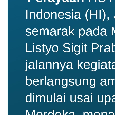
Indonesia (HI),
semarak pada M
Listyo Sigit Pr
jalannya kegia
berlangsung am
dimulai usai up
Merdeka, menam