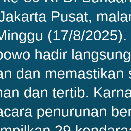
 Jakarta Pusat, mal
inggu (17/8/2025). 
abowo hadir langsun
tan dan memastikan 
an dan tertib. Karn
acara penurunan ben
pilkan 29 kendaraa