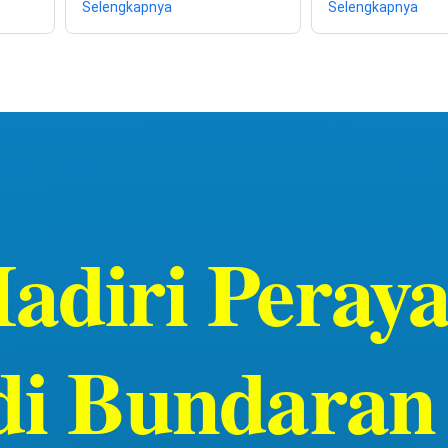
Selengkapnya
Selengkapnya
Hadiri Pera
 di Bundaran