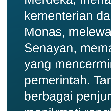
kementerian dan
Monas, melewat
Senayan, mema
yang mencermin
pemerintah. Ta
berbagai penju