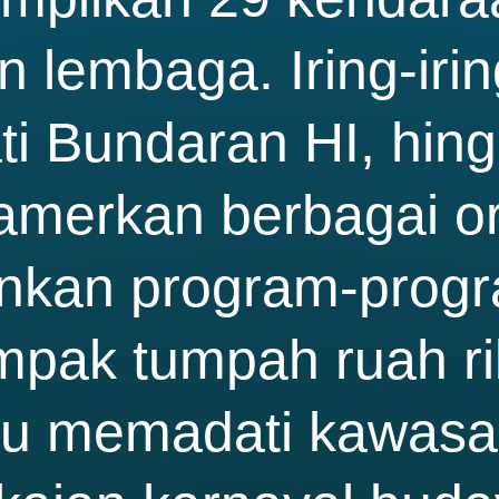
 lembaga. Iring-iri
i Bundaran HI, hin
merkan berbagai o
kan program-progra
mpak tumpah ruah ri
ru memadati kawasan