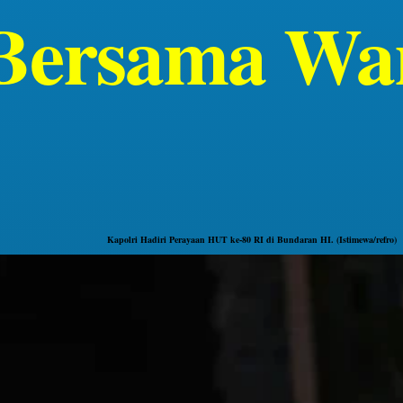
 Bersama W
Kapolri Hadiri Perayaan HUT ke-80 RI di Bundaran HI. (Istimewa/refro)