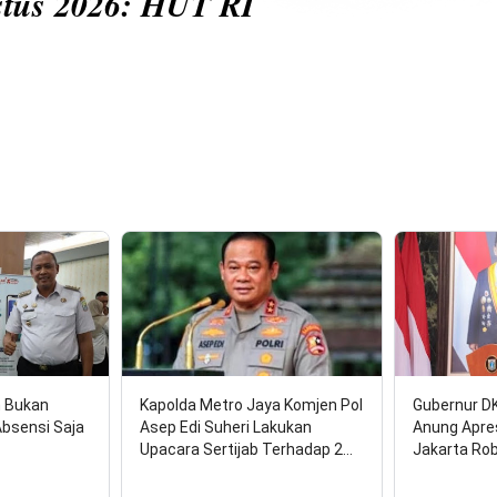
 HUT RI
n Bukan
Kapolda Metro Jaya Komjen Pol
Gubernur D
Absensi Saja
Asep Edi Suheri Lakukan
Anung Apre
Upacara Sertijab Terhadap 2…
Jakarta Ro