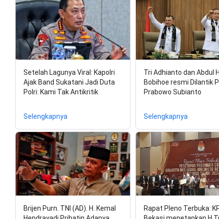
Setelah Lagunya Viral: Kapolri
Tri Adhianto dan Abdul 
Ajak Band Sukatani Jadi Duta
Bobihoe resmi Dilantik 
Polri: Kami Tak Antikritik
Prabowo Subianto
Selengkapnya
Selengkapnya
Brijen Purn. TNI (AD). H. Kemal
Rapat Pleno Terbuka: K
Hendrayadi Prihatin Adanya
Bekasi menetapkan H.Tr