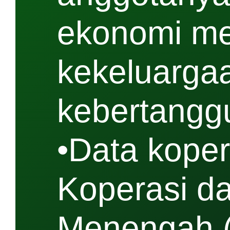
ekonomi me
kekeluargaa
kebertangg
•Data koper
Koperasi d
Menengah 