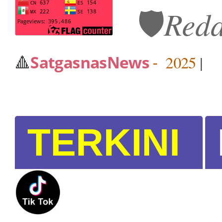
🛡️
Reda
🔺
SatgasnasNews
-
2025
|
TERKINI