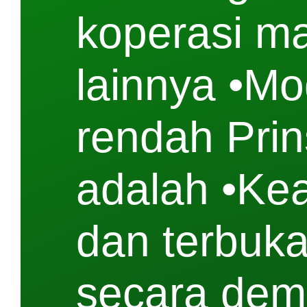
koperasi m
lainnya •Mod
rendah Prin
adalah •Kea
dan terbuka
secara dem