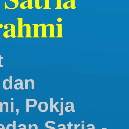
rahmi
t
 dan
mi, Pokja
dan Satria -