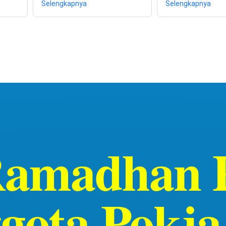
Selengkapnya
Selengkapnya
Ramadhan 
gota Pokja 