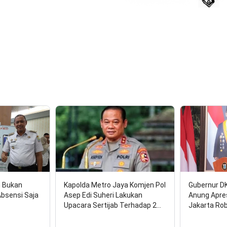
17 Agu
n Bukan
Kapolda Metro Jaya Komjen Pol
Gubernur D
Absensi Saja
Asep Edi Suheri Lakukan
Anung Apre
Upacara Sertijab Terhadap 2…
Jakarta Ro