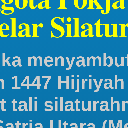
elar Silatu
gka menyambu
1447 Hijriyah
tali silaturah
tria Utara (Me