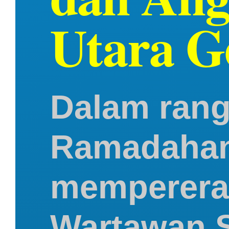
Utara G
Dalam ran
Ramadahan 
mempererat 
Wartawan Sa