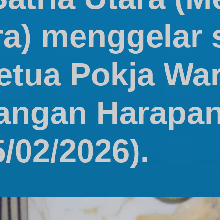
ra) menggelar 
etua Pokja War
langan Harapan
/02/2026).