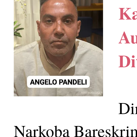
meningkatkan kesad
Ka
kebersihan lingku
Au
(menguras, menutu
Di
mencegah berkemba
Di
Narkoba Bareskri