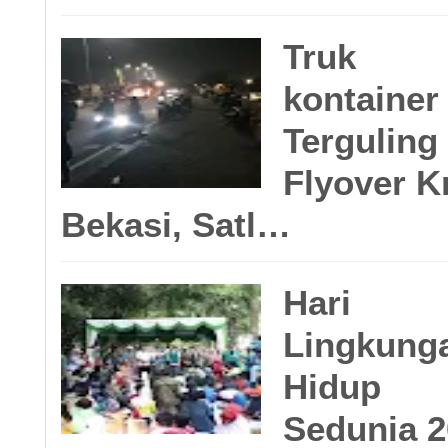
Truk
kontainer
Terguling 
Flyover K
Bekasi, Satl…
bersama,” katanya.
Hari
Lingkung
Hidup
Sedunia 2