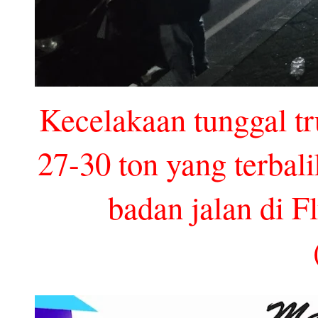
Kecelakaan tunggal tr
27-30 ton yang terbal
badan jalan di F