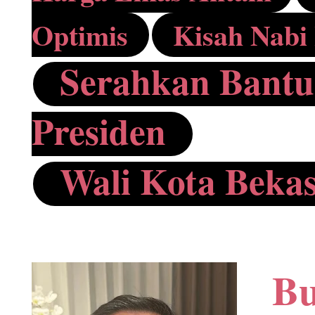
bidang sosial ini b
Optimis
Kisah Nabi
fogging saja tempat
Serahkan Bantu
Fahmi Firmansah.
Presiden
Wali Kota Bekas
Selain melakukan f
Firmansah juga men
Bu