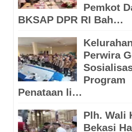
menjalani pola hidu
Pemkot D
BKSAP DPR RI Bah…
penyebaran nyamuk
Keluraha
diantisipasi,” pungk
Perwira G
Sosialisas
•Iqbal/red
Program
Penataan li…
🛡️Redaksi: Iqbal|
Plh. Wali
Bekasi Ha