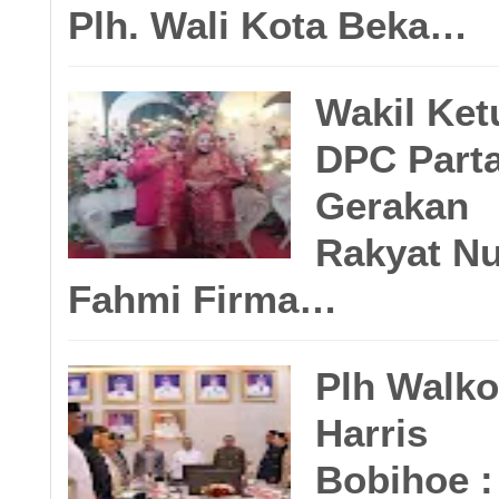
Menurut Nurul Fah
Plh. Wali Kota Beka…
kebersihan lingkun
Wakil Ket
DPC Parta
genangan air merup
Gerakan
Rakyat Nu
mencegah DBD.
Fahmi Firma…
Plh Walko
Harris
“Kami akan terus m
Bobihoe :