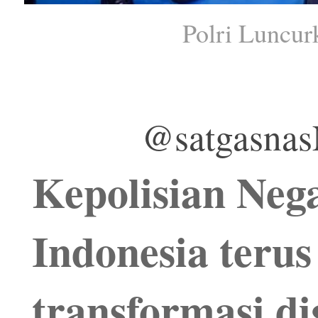
Polri Luncur
@satgasn
Kepolisian Neg
Indonesia teru
transformasi di