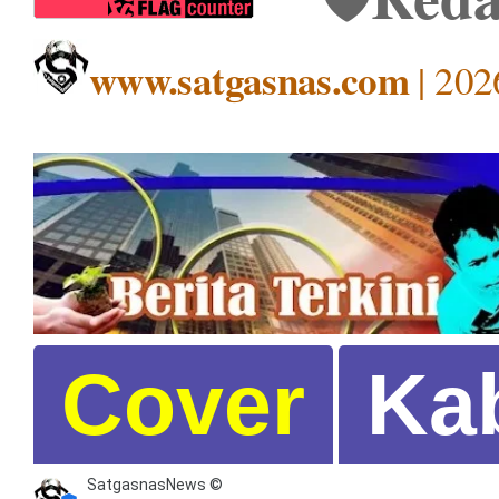
www.satgasnas.com
| 202
Cover
Ka
SatgasnasNews ©