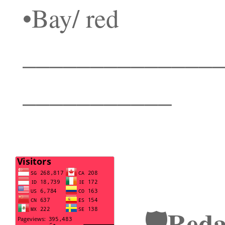
•Bay/ red
______________
___________
🛡️Red