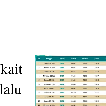
rkait
lalu