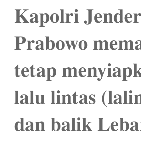
Kapolri Jendera
Prabowo memas
tetap menyiapk
lalu lintas (lal
dan balik Leba