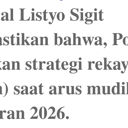
l Listyo Sigit
tikan bahwa, Po
an strategi reka
in) saat arus mud
ran 2026
.