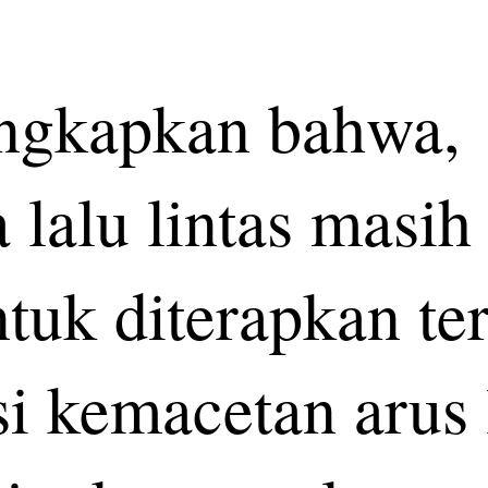
gkapkan bahwa,
a lalu lintas masih
ntuk diterapkan te
i kemacetan arus 