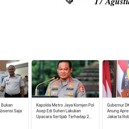
17 Agustus 2026:
n Bukan
Kapolda Metro Jaya Komjen Pol
Gubernur D
Absensi Saja
Asep Edi Suheri Lakukan
Anung Apre
Upacara Sertijab Terhadap 2…
Jakarta Ro