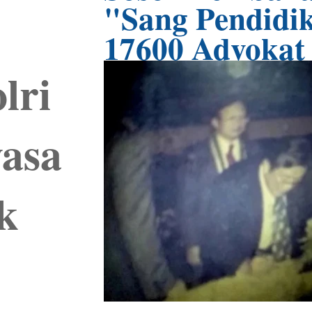
"Sang Pendidi
17600 Advok
lri
yasa
ik