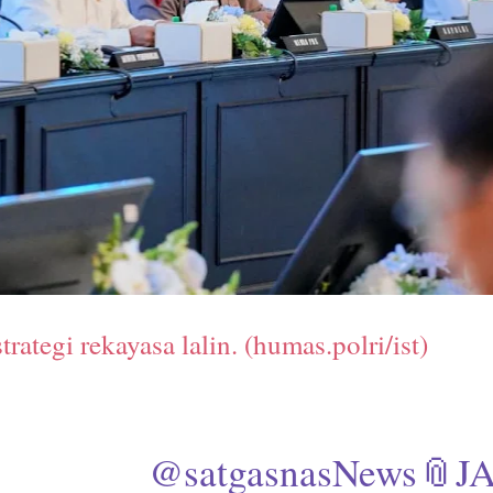
trategi rekayasa lalin. (humas.polri/ist)
@satgasnasNews📎