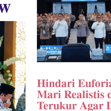
ow
Hindari Eufori
Mari Realistis 
Terukur Agar