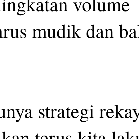
eningkatan volume
arus mudik dan ba
nya strategi reka
 akan terus kita la