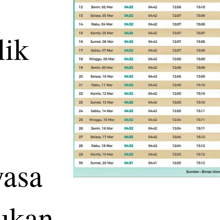
lik
yasa
kukan