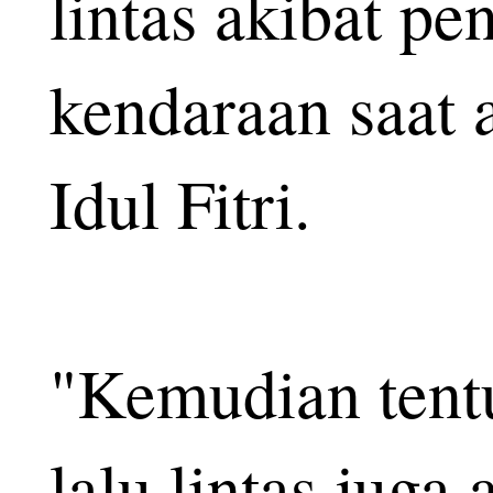
lintas akibat p
kendaraan saat 
Idul Fitri.
"Kemudian tentu
lalu lintas juga