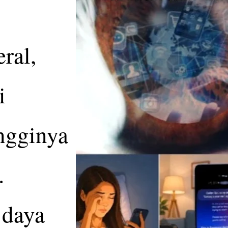
ral,
i
ingginya
.
 daya