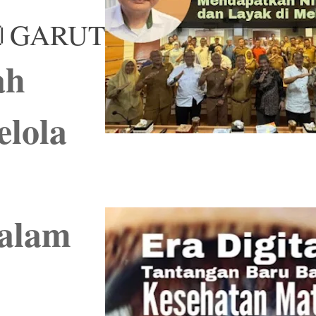
📎GARUT
ah
elola
 alam