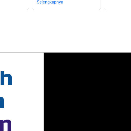
Selengkapnya
ah
n
n