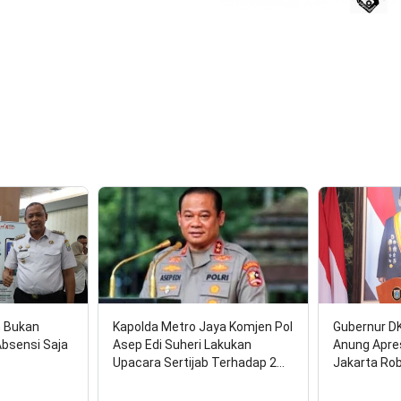
17 
n Bukan
Kapolda Metro Jaya Komjen Pol
Gubernur D
Absensi Saja
Asep Edi Suheri Lakukan
Anung Apre
Upacara Sertijab Terhadap 2…
Jakarta Ro