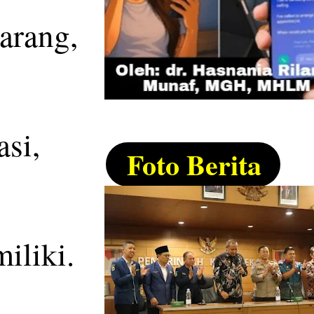
arang,
si,
Foto Berita
iliki.