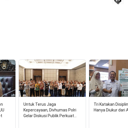
17 Agust
en
Untuk Terus Jaga
Tri Katakan Disipli
RUU
Kepercayaan, Divhumas Polri
Hanya Diukur dari 
et
Gelar Diskusi Publik Perkuat…