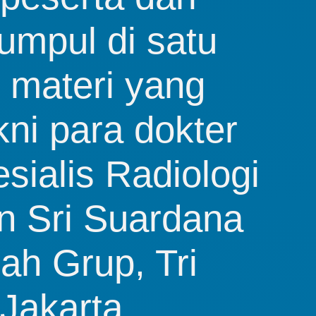
mpul di satu 
materi yang 
i para dokter 
sialis Radiologi 
 Sri Suardana 
h Grup, Tri 
akarta, 