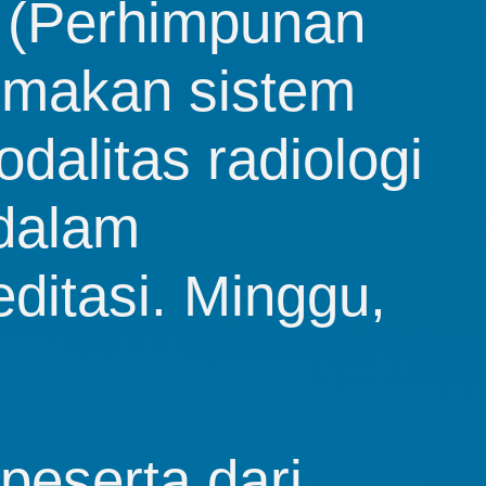
(Perhimpunan 
emakan sistem 
dalitas radiologi 
dalam 
ditasi. Minggu,
peserta dari 