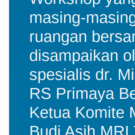
masing-masing
ruangan bersam
disampaikan ol
spesialis dr. M
RS Primaya Bek
Ketua Komite M
Budi Asih MRI 