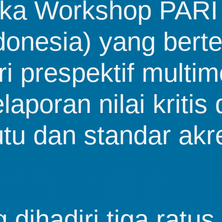
ka Workshop PARI 
donesia) yang bert
i prespektif multimo
laporan nilai kritis 
u dan standar akre
ihadiri tiga ratus 