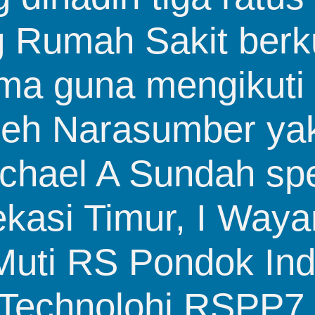
 Rumah Sakit berku
a guna mengikuti  
eh Narasumber yakn
ichael A Sundah spe
asi Timur, I Wayan
uti RS Pondok Inda
Technolohi RSPP7 J