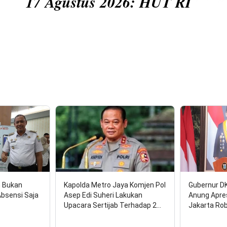
us 2026: HUT RI
n Bukan
Kapolda Metro Jaya Komjen Pol
Gubernur D
Absensi Saja
Asep Edi Suheri Lakukan
Anung Apre
Upacara Sertijab Terhadap 2…
Jakarta Ro