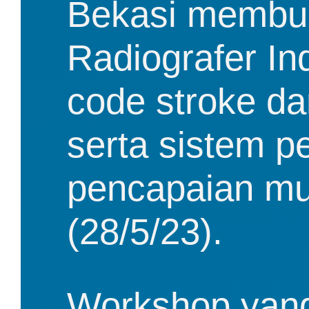
Bekasi membu
Radiografer In
code stroke dar
serta sistem pe
pencapaian mut
(28/5/23).
Workshop yang d