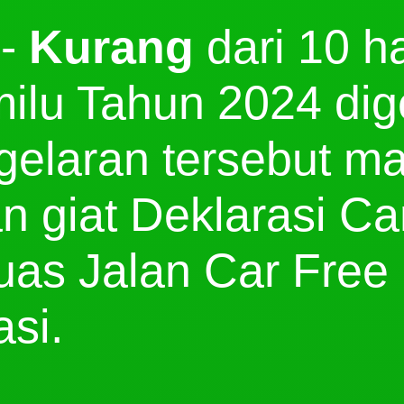
 -
Kurang
dari 10 ha
lu Tahun 2024 dige
elaran tersebut m
n giat Deklarasi C
uas Jalan Car Free
si.