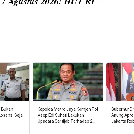
tus 2026: HUT RI
n Bukan
Kapolda Metro Jaya Komjen Pol
Gubernur D
Absensi Saja
Asep Edi Suheri Lakukan
Anung Apre
Upacara Sertijab Terhadap 2…
Jakarta Ro