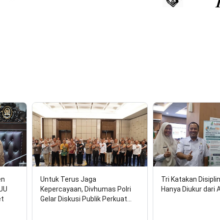
17 Agus
en
Untuk Terus Jaga
Tri Katakan Disipli
RUU
Kepercayaan, Divhumas Polri
Hanya Diukur dari 
et
Gelar Diskusi Publik Perkuat…