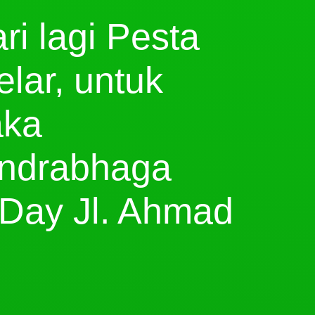
ri lagi Pesta
lar, untuk
aka
andrabhaga
 Day Jl. Ahmad