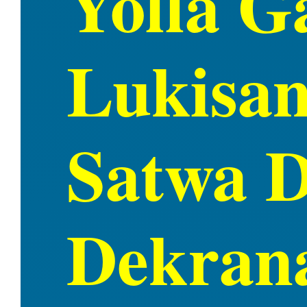
Yolla G
Lukisan
Satwa D
Dekrana