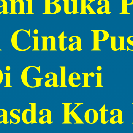
ani Buka
 Cinta Pu
i Galeri
sda Kota 