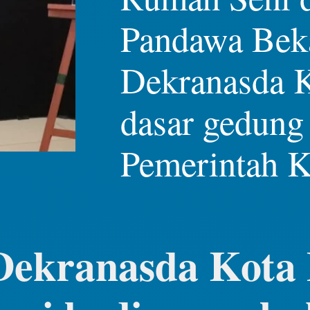
Pandawa Beka
Dekranasda Ko
dasar gedung 
Pemerintah K
Dekranasda Kota 