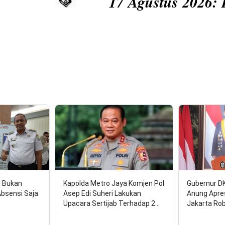
17 Agustus 2026: HUT RI
n Bukan
Kapolda Metro Jaya Komjen Pol
Gubernur D
Absensi Saja
Asep Edi Suheri Lakukan
Anung Apre
Upacara Sertijab Terhadap 2…
Jakarta Ro