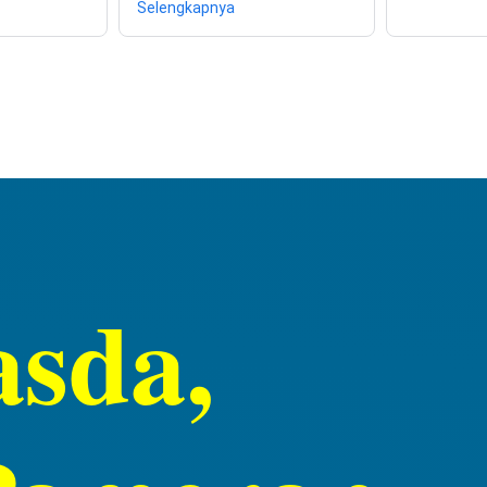
Selengkapnya
asda,