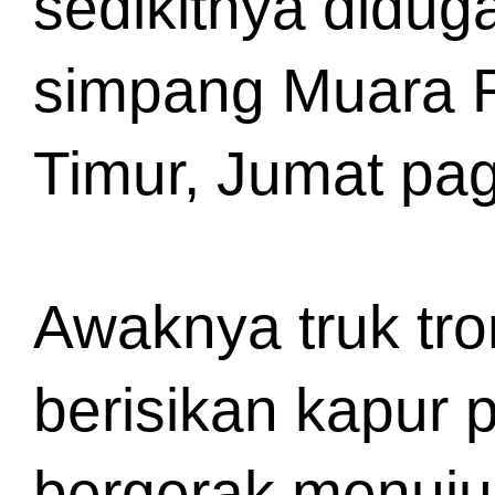
sedikitnya diduga
simpang Muara R
Timur, Jumat pag
Awaknya truk tro
berisikan kapur p
bergerak menuju