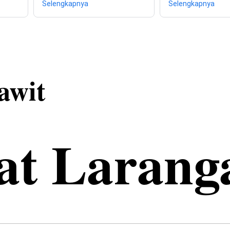
Selengkapnya
Selengkapnya
awit
t Larang