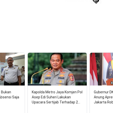
17 A
n Bukan
Kapolda Metro Jaya Komjen Pol
Gubernur D
Absensi Saja
Asep Edi Suheri Lakukan
Anung Apre
Upacara Sertijab Terhadap 2…
Jakarta Ro