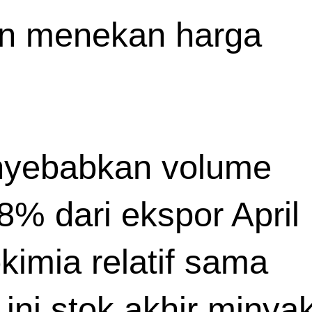
in menekan harga 
nyebabkan volume 
% dari ekspor April 
mia relatif sama 
ni stok akhir minyak