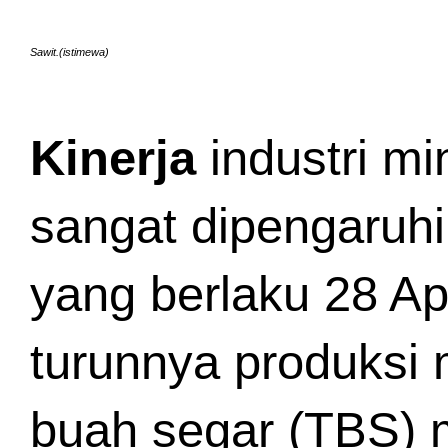
Sawit.(istimewa)
Kinerja
 industri m
sangat dipengaruhi
yang berlaku 28 Ap
turunnya produksi 
buah segar (TBS) m