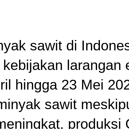
inyak sawit di Indone
 kebijakan larangan e
ril hingga 23 Mei 20
minyak sawit meskipu
eningkat, produksi 