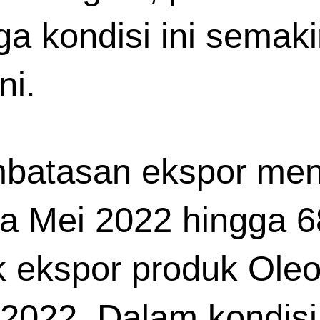
gga kondisi ini semak
ni. 
mbatasan ekspor me
a Mei 2022 hingga 68
ekspor produk Oleoki
2022. Dalam kondisi i