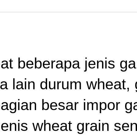
apat beberapa jenis g
a lain durum wheat, 
agian besar impor 
enis wheat grain send