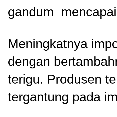
gandum  mencapai 4
Meningkatnya impor
dengan bertambahny
terigu. Produsen t
tergantung pada i