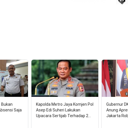
1
n Bukan
Kapolda Metro Jaya Komjen Pol
Gubernur D
Absensi Saja
Asep Edi Suheri Lakukan
Anung Apre
Upacara Sertijab Terhadap 2…
Jakarta Ro