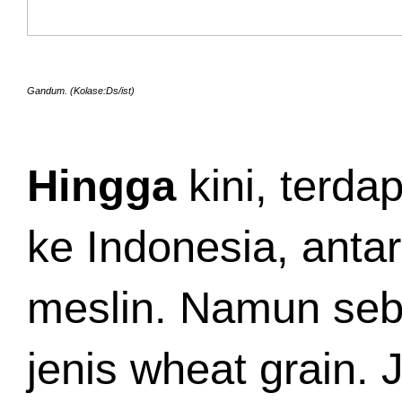
Gandum. (Kolase:Ds/ist)
Hingga
 kini, terd
ke Indonesia, antar
meslin. Namun seb
jenis wheat grain. J