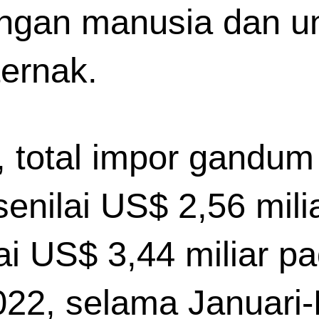
ngan manusia dan un
ernak. 
total impor gandum 
 senilai US$ 2,56 mil
lai US$ 3,44 miliar 
22, selama Januari-M