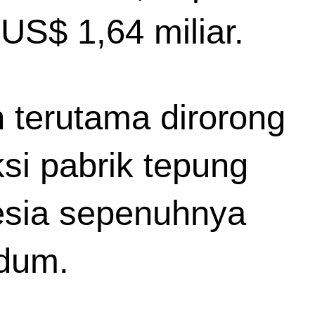
US$ 1,64 miliar.
terutama dirorong 
i pabrik tepung 
esia sepenuhnya 
dum. 