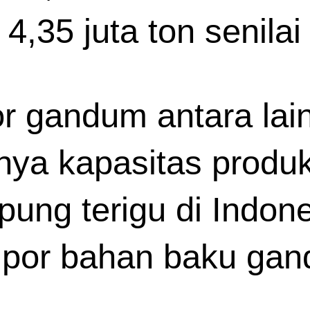
,35 juta ton senilai 
 gandum antara lain 
a kapasitas produks
epung terigu di Indon
mpor bahan baku gan