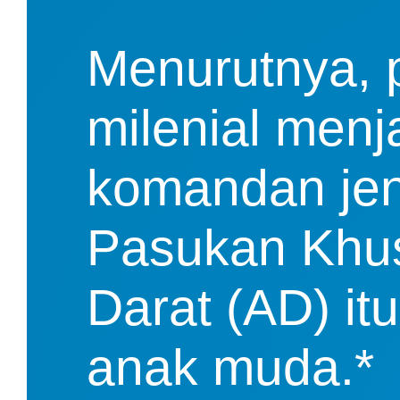
Menurutnya, p
milenial menj
komandan jen
Pasukan Khus
Darat (AD) it
anak muda.*