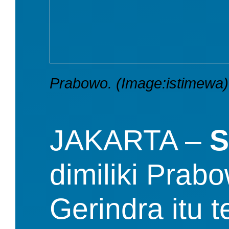
Prabowo. (Image:istimewa)
JAKARTA – 
S
dimiliki Pra
Gerindra itu t