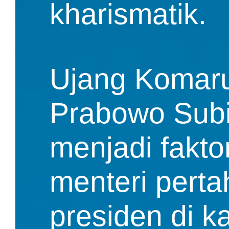
kharismatik.
Ujang Komarud
Prabowo Subi
menjadi fakto
menteri perta
presiden di k