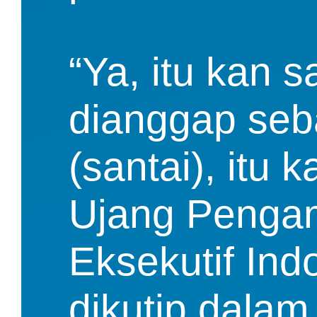
“Ya, itu kan s
dianggap seba
(santai), itu 
Ujang Pengama
Eksekutif Indo
dikutip dalam