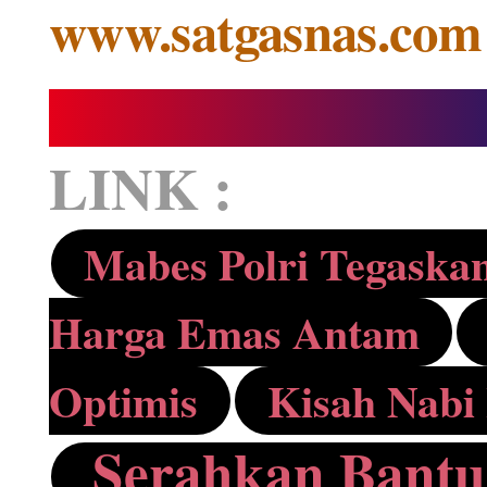
www.satgasnas.com
LINK :
Mabes Polri Tegaskan
Harga Emas Antam
Optimis
Kisah Nabi
Serahkan Bantu