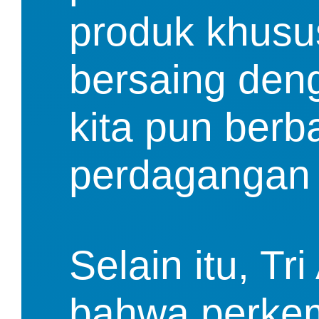
produk khusus
bersaing deng
kita pun berb
perdagangan in
Selain itu, T
bahwa perkem