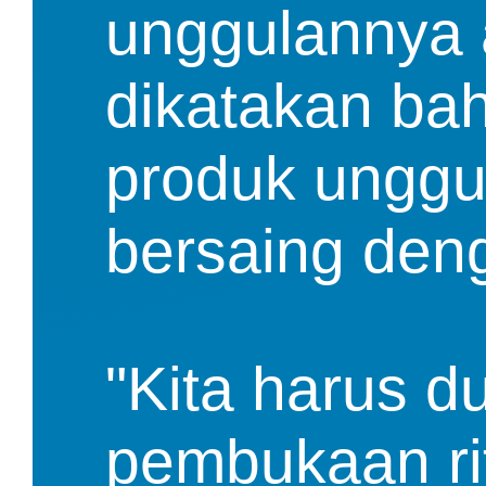
unggulannya a
dikatakan ba
produk unggul
bersaing deng
"Kita harus d
pembukaan rit