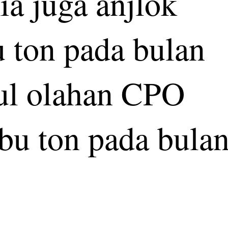
a juga anjlok
u ton pada bulan
sul olahan CPO
ibu ton pada bula