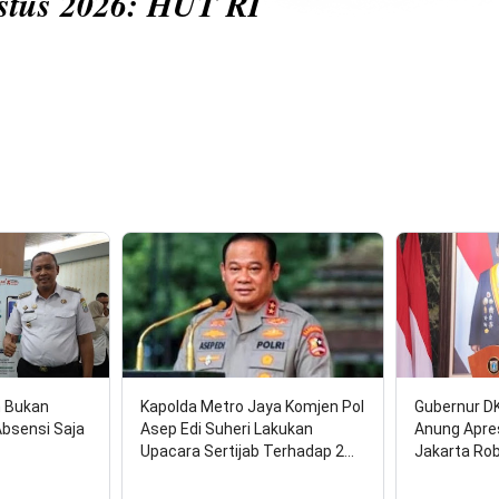
HUT RI
n Bukan
Kapolda Metro Jaya Komjen Pol
Gubernur D
Absensi Saja
Asep Edi Suheri Lakukan
Anung Apre
Upacara Sertijab Terhadap 2…
Jakarta Ro