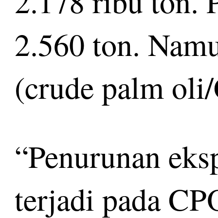
2.178 ribu ton.
2.560 ton. Nam
(crude palm oli
“Penurunan eksp
terjadi pada CPO