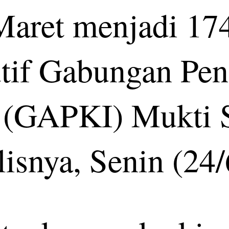
aret menjadi 174 
utif Gabungan Pe
a (GAPKI) Mukti 
lisnya, Senin (24