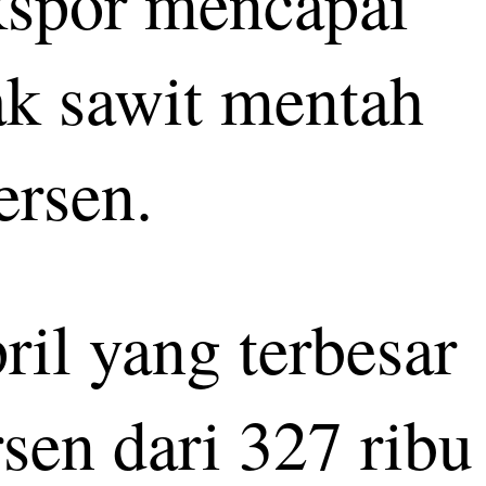
ekspor mencapai
k sawit mentah
ersen.
il yang terbesar
sen dari 327 ribu