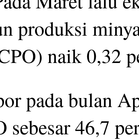
 Pada Maret lalu 
un produksi minya
/CPO) naik 0,32 p
or pada bulan Apr
 sebesar 46,7 per