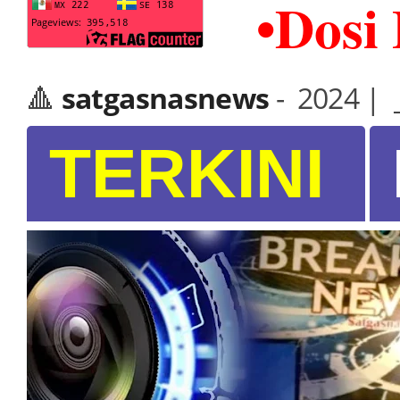
•Dosi 
🔺
satgasnasnews
-
2024 | _
TERKINI