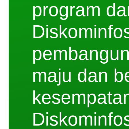
program dan
Diskominfo
pembanguna
maju dan be
kesempatan
Diskominfos