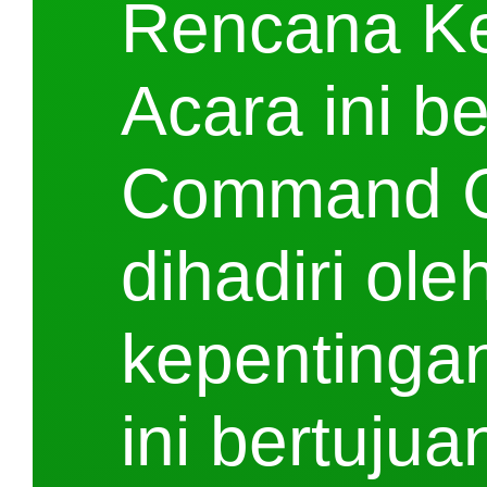
Rencana Ke
Acara ini b
Command Ce
dihadiri ol
kepentinga
ini bertuju