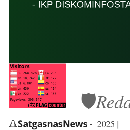
- IKP DISKOMINFOST
🛡️
Reda
🔺
SatgasnasNews
-
2025 |