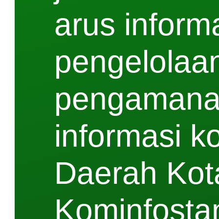
arus inform
pengelolaan
pengamana
informasi k
Daerah Kota
Kominfostand