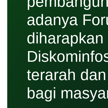
pembanguna
adanya For
diharapkan
Diskominfos
terarah da
bagi masya