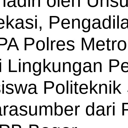
ihadiri oleh Uns
ekasi, Pengadil
PA Polres Metro
 Lingkungan Pe
iswa Politekni
arasumber dari 