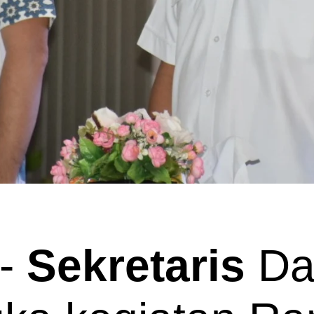
-
Sekretaris
Da