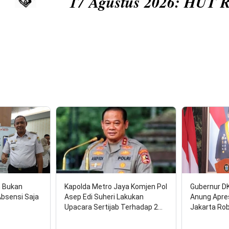
17 Agustus 2026: HUT RI
n Bukan
Kapolda Metro Jaya Komjen Pol
Gubernur D
Absensi Saja
Asep Edi Suheri Lakukan
Anung Apre
Upacara Sertijab Terhadap 2…
Jakarta Ro