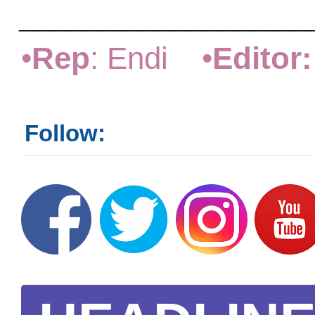
_________________
•
Rep
: Endi •
Editor:
Follow: