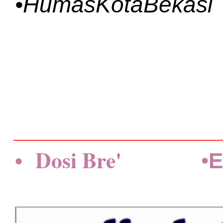
•HumasKotaBekasi
_________________
• Dosi Bre'
•
E