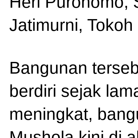
Heri Puronomo, 
Jatimurni, Toko
Bangunan terseb
berdiri sejak la
meningkat, bang
Mushola kini di a