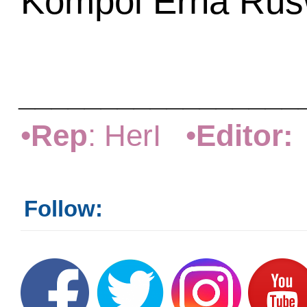
Kompol Erna Rusw
_________________
•
Rep
: HerI •
Editor:
Follow: