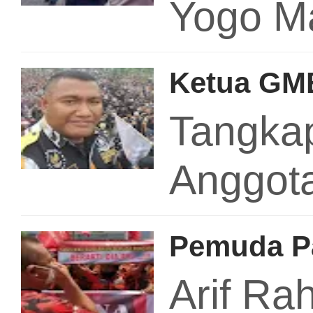
Yogo M
Ketua GMB
Tangkap
Anggot
Pemuda Pa
Arif Ra