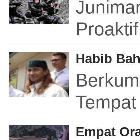
Junimar
Proakt
Habib Bah
Berkump
Tempa
Empat Ora