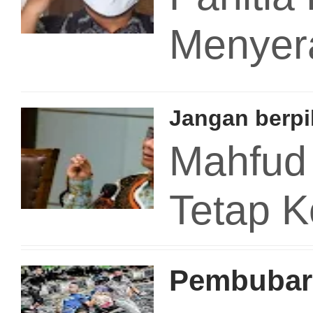
Menyera
Jangan berpi
Mahfud
Tetap 
Pembubara