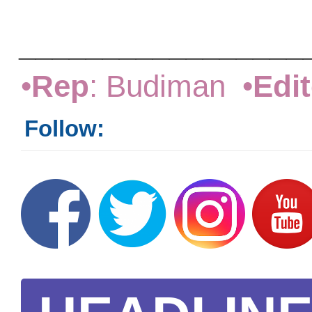
_________________
•
Rep
: Budiman •
Edit
Follow: