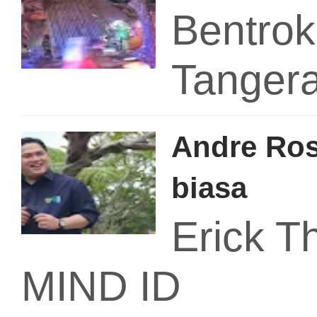
Bentro
Tanger
Andre Ros
biasa
Erick T
MIND ID