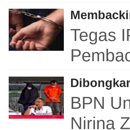
Membacki
Tegas I
Pemback
Dibongkar
BPN Un
Nirina 