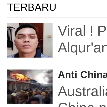
TERBARU
Viral ! 
Alqur'a
Anti Chin
Austral