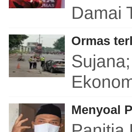
Damai 
Ormas ter
Sujana
Ekonom
Menyoal P
Panitia