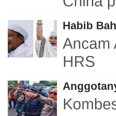
China 
Habib Bah
Ancam 
HRS
Anggotany
Kombes