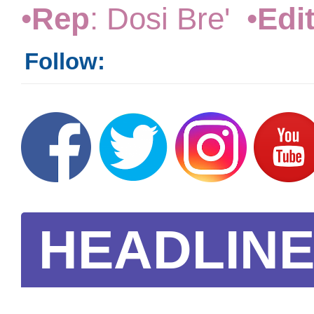
•
Rep
: Dosi Bre' •
Edi
Follow:
HEADLIN