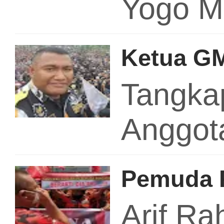
Yogo M
Ketua GM
Tangkap
Anggot
Pemuda P
Arif Ra