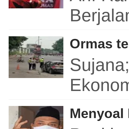
Berjal
Ormas te
Sujana
Ekonom
Menyoal 