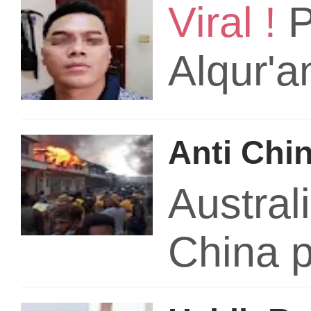
Viral !
P
Alqur'a
Anti Chi
Austral
China 