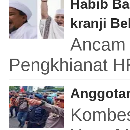
Habib Ba
kranji Be
Ancam 
Pengkhianat 
Anggotan
Kombes