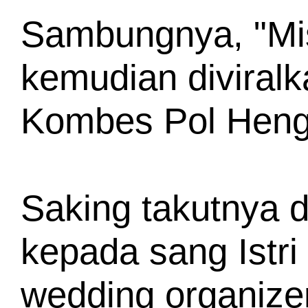
Sambungnya, "Misa
kemudian diviralka
Kombes Pol Hengk
Saking takutnya 
kepada sang Istr
wedding organizer