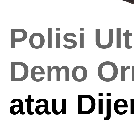
Polisi Ul
Demo Or
atau Dij